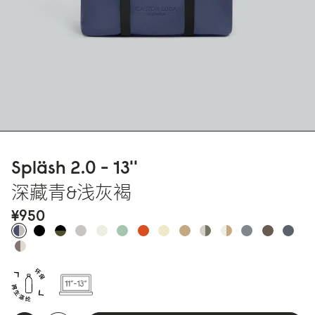
Spläsh 2.
0
- 13''
深藏青&浅灰褐
¥95
0