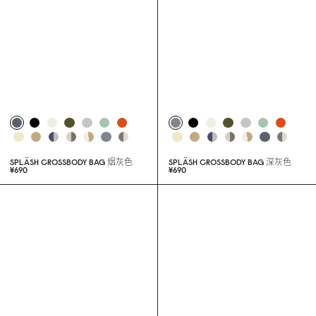
SPLÄSH MINI CROSSBODY
典雅黑
¥34
0
SPLÄSH CROSSBODY BAG
米灰拼色
¥69
0
SPLÄSH CROSSBODY BAG
烟灰色
SPLÄSH CROSSBODY BAG
深灰色
¥69
0
¥69
0