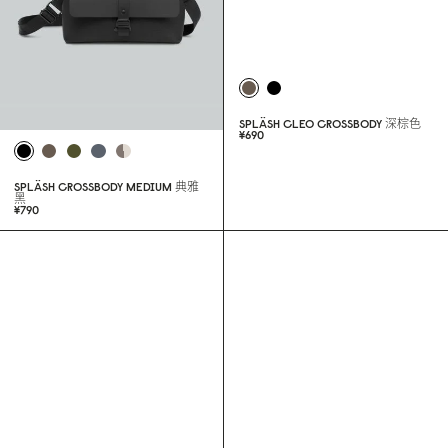
SPLÄSH CROSSBODY MEDIUM
典雅
SPLÄSH CLEO CROSSBODY
深棕色
¥69
0
黑
¥79
0