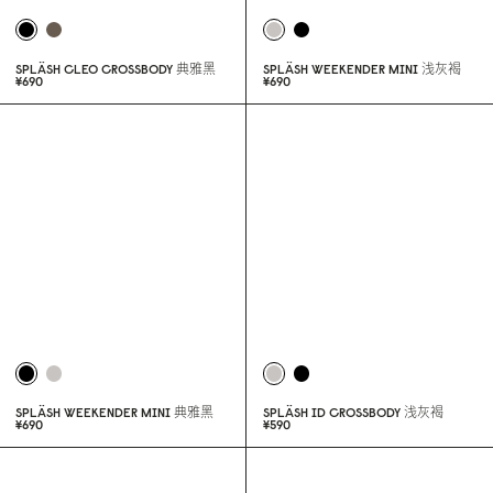
SPLÄSH CLEO CROSSBODY
典雅黑
SPLÄSH WEEKENDER MINI
浅灰褐
¥69
0
¥69
0
SPLÄSH WEEKENDER MINI
典雅黑