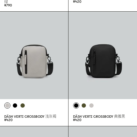
¥42
0
绿
¥79
0
DÄSH VERTI CROSSBODY
浅灰褐
DÄSH VERTI CROSSBODY
典雅黑
¥42
0
¥42
0