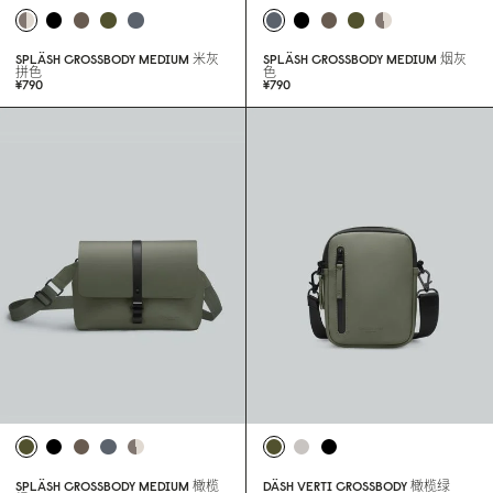
SPLÄSH CROSSBODY MEDIUM
米灰
SPLÄSH CROSSBODY MEDIUM
烟灰
拼色
色
¥79
0
¥79
0
SPLÄSH CROSSBODY MEDIUM
橄榄
DÄSH VERTI CROSSBODY
橄榄绿