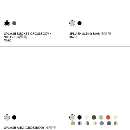
SPLÄSH BUCKET CROSSBODY -
SPLÄSH SLING BAG
浅灰褐
¥57
0
WEAVE
典雅黑
¥69
0