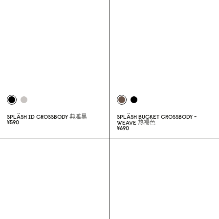
¥69
0
SPLÄSH ID CROSSBODY
浅灰褐
¥59
0
SPLÄSH ID CROSSBODY
典雅黑
SPLÄSH BUCKET CROSSBODY -
¥59
0
WEAVE
热褐色
¥69
0