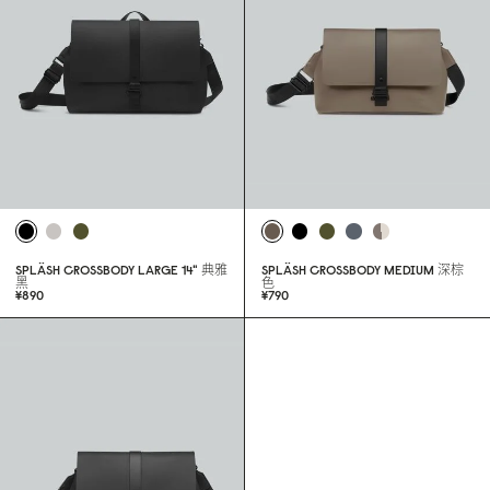
SPLÄSH CROSSBODY LARGE 14"
典雅
SPLÄSH CROSSBODY MEDIUM
深棕
黑
色
¥89
0
¥79
0