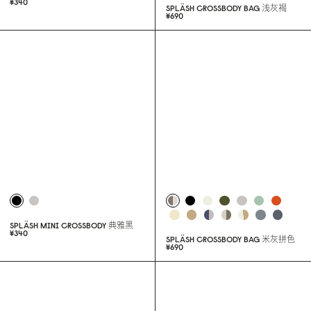
SPLÄSH MINI CROSSBODY
浅灰褐
¥34
0
SPLÄSH CROSSBODY BAG
浅灰褐
¥69
0