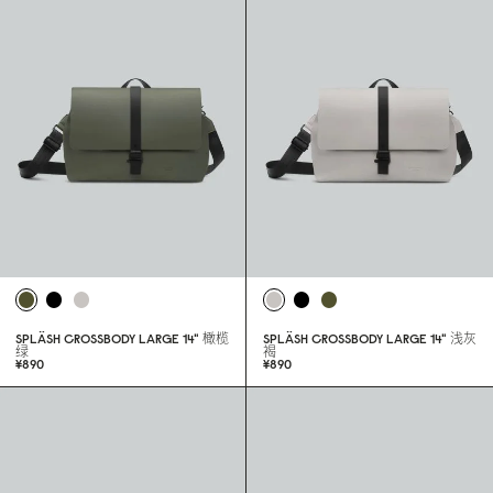
SPLÄSH CROSSBODY LARGE 14"
橄榄
SPLÄSH CROSSBODY LARGE 14"
浅灰
绿
褐
¥89
0
¥89
0