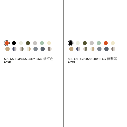
SPLÄSH CROSSBODY BAG
奶油白
¥69
0
SPLÄSH CROSSBODY BAG
橘红色
SPLÄSH CROSSBODY BAG
典雅黑
¥69
0
¥69
0