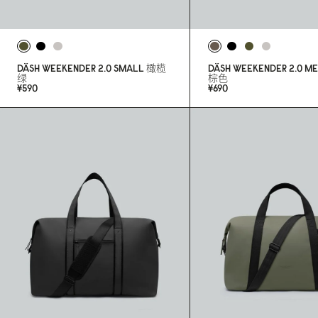
DÄSH WEEKENDER 2.
0
SMALL
橄榄
DÄSH WEEKENDER 2.
0
ME
绿
棕色
¥59
0
¥69
0