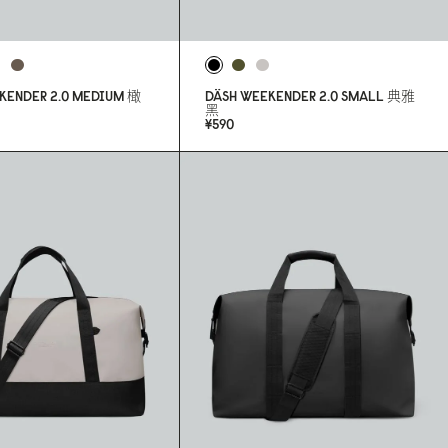
KENDER 2.
0
MEDIUM
橄
DÄSH WEEKENDER 2.
0
SMALL
典雅
黑
¥59
0