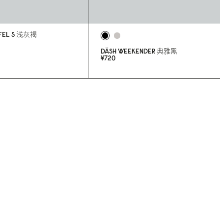
FEL S
浅灰褐
DÄSH WEEKENDER
典雅黑
¥72
0