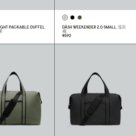
GHT PACKABLE DUFFEL
DÄSH WEEKENDER 2.
0
SMALL
浅灰
黑
褐
¥59
0