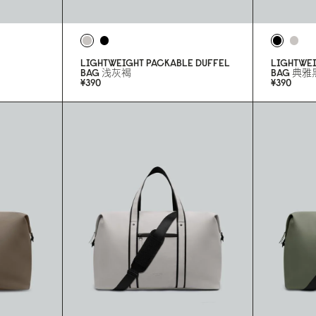
LIGHTWEIGHT PACKABLE DUFFEL
LIGHTWEI
BAG
浅灰褐
BAG
典雅
¥39
0
¥39
0