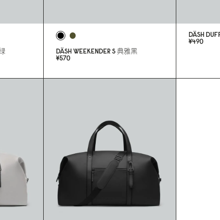
DÄSH DUF
¥49
0
绿
DÄSH WEEKENDER S
典雅黑
¥57
0