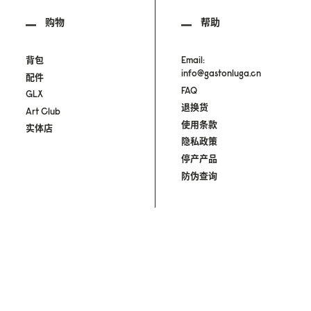
购物
帮助
背包
Email:
info@gastonluga.cn
配件
FAQ
GLX
退换货
Art Club
使用条款
实体店
隐私政策
停产产品
防伪查询
粤公网安备 44200002443720号
|
粤ICP备19028962
ALL RIGHTS RESERVED. COPYRIGHT © 中山北欧式贸易有限公司