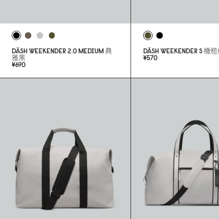
DÄSH WEEKENDER 2.
0
MEDIUM
典
DÄSH WEEKENDER S
橄榄
雅黑
¥57
0
¥69
0