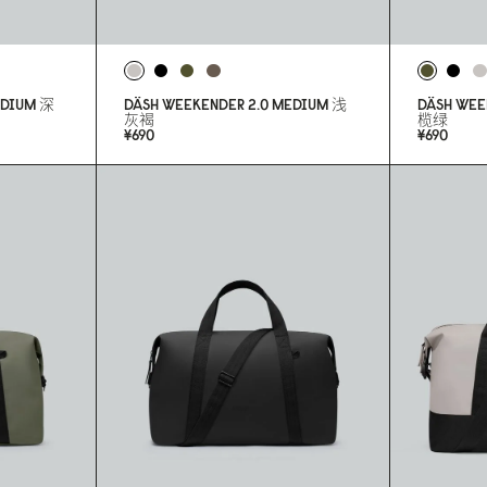
DIUM
深
DÄSH WEEKENDER 2.
0
MEDIUM
浅
DÄSH WEE
灰褐
榄绿
¥69
0
¥69
0