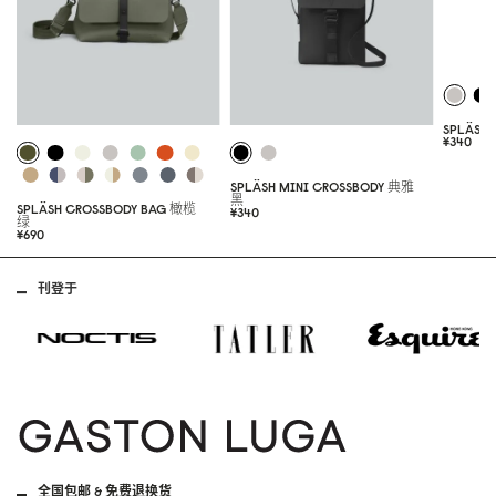
SPLÄSH
¥34
0
SPLÄSH MINI CROSSBODY
典雅
黑
SPLÄSH CROSSBODY BAG
橄榄
¥34
0
绿
¥69
0
刊登于
全国包邮 & 免费退换货