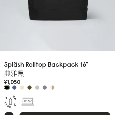
Spläsh Rolltop Backpack 16"
典雅黑
¥1,
0
5
0