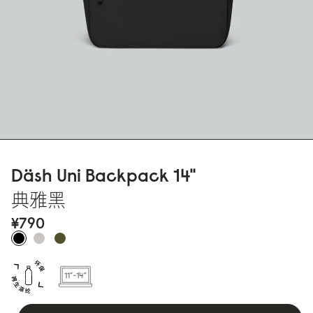
Däsh Uni Backpack 14"
典雅黑
¥79
0