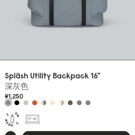
Spläsh Utility Backpack 16"
深灰色
¥1,25
0